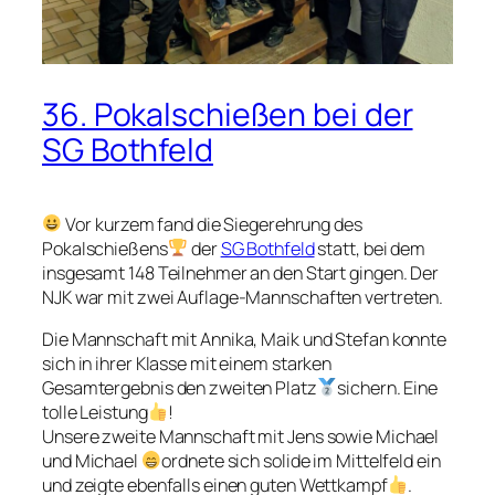
36. Pokalschießen bei der
SG Bothfeld
Vor kurzem fand die Siegerehrung des
Pokalschießens
der
SG Bothfeld
statt, bei dem
insgesamt 148 Teilnehmer an den Start gingen. Der
NJK war mit zwei Auflage-Mannschaften vertreten.
Die Mannschaft mit Annika, Maik und Stefan konnte
sich in ihrer Klasse mit einem starken
Gesamtergebnis den zweiten Platz
sichern. Eine
tolle Leistung
!
Unsere zweite Mannschaft mit Jens sowie Michael
und Michael
ordnete sich solide im Mittelfeld ein
und zeigte ebenfalls einen guten Wettkampf
.