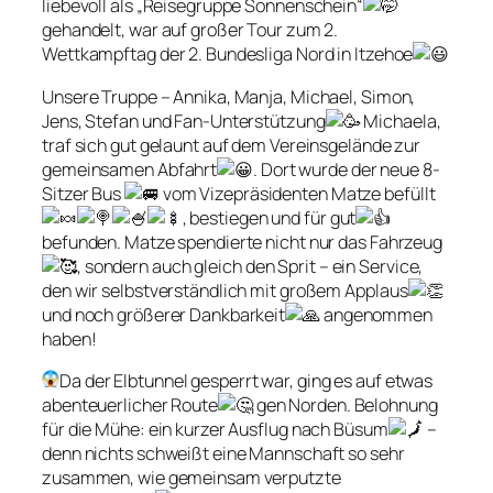
liebevoll als „Reisegruppe Sonnenschein“
gehandelt, war auf großer Tour zum 2.
Wettkampftag der 2. Bundesliga Nord in Itzehoe
Unsere Truppe – Annika, Manja, Michael, Simon,
Jens, Stefan und Fan-Unterstützung
Michaela,
traf sich gut gelaunt auf dem Vereinsgelände zur
gemeinsamen Abfahrt
. Dort wurde der neue 8-
Sitzer Bus
vom Vizepräsidenten Matze befüllt
, bestiegen und für gut
befunden. Matze spendierte nicht nur das Fahrzeug
, sondern auch gleich den Sprit – ein Service,
den wir selbstverständlich mit großem Applaus
und noch größerer Dankbarkeit
angenommen
haben!
Da der Elbtunnel gesperrt war, ging es auf etwas
abenteuerlicher Route
gen Norden. Belohnung
für die Mühe: ein kurzer Ausflug nach Büsum
–
denn nichts schweißt eine Mannschaft so sehr
zusammen, wie gemeinsam verputzte