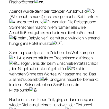
Fischbrötchen
.
Abends wurde dann der Itzehoer Punschwald
(Weihnachtsmarkt) unsicher gemacht. Bei Lichtern
und guter Laune
war klar: Die Reisegruppe
Sonnenschein macht ihrem Namen alle Ehre.
Anschließend gab es noch ein verdientes Festmahl
beim „Babylonier“, damit auch wirklich niemand
hungrig ins Hotel musste
.
Sonntag stand ganz im Zeichen des Wettkampfes
! Alle waren mit ihren Ergebnissen zufrieden
… sogar Jens, der beim Einschießen tatsächlich
„den Nagel auf den Kopf getroffen
hat im
wahrsten Sinne des Wortes. Wir sagen mal so: Das
Ziel hat’s überlebt
. Und ganz nebenbei bemerkt,
in dieser Saison steht der Spaß bei uns im
Mittelpunkt
Nach dem sportlichen Teil, ging es dann entspannt
wieder Richtung Heimat – und weil der Elbtunnel