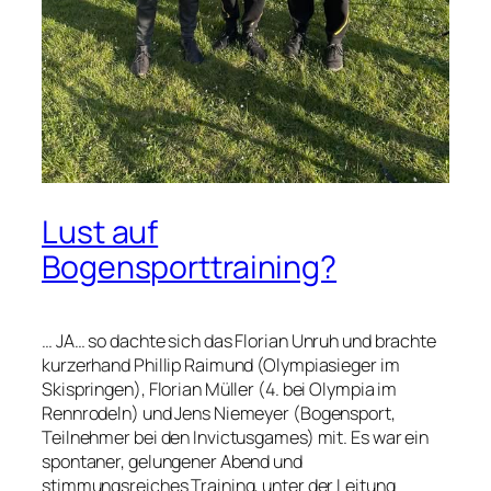
Lust auf
Bogensporttraining?
… JA… so dachte sich das Florian Unruh und brachte
kurzerhand Phillip Raimund (Olympiasieger im
Skispringen), Florian Müller (4. bei Olympia im
Rennrodeln) und Jens Niemeyer (Bogensport,
Teilnehmer bei den Invictusgames) mit. Es war ein
spontaner, gelungener Abend und
stimmungsreiches Training, unter der Leitung