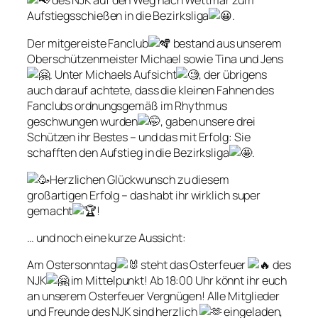
des NJK auf den Weg nach Wettmar zum
Aufstiegsschießen in die Bezirksliga
.
Der mitgereiste Fanclub
bestand aus unserem
Oberschützenmeister Michael sowie Tina und Jens
. Unter Michaels Aufsicht
, der übrigens
auch darauf achtete, dass die kleinen Fahnen des
Fanclubs ordnungsgemäß im Rhythmus
geschwungen wurden
, gaben unsere drei
Schützen ihr Bestes – und das mit Erfolg: Sie
schafften den Aufstieg in die Bezirksliga
.
Herzlichen Glückwunsch zu diesem
großartigen Erfolg – das habt ihr wirklich super
gemacht
!
… und noch eine kurze Aussicht:
Am Ostersonntag
steht das Osterfeuer
des
NJK
im Mittelpunkt! Ab 18:00 Uhr könnt ihr euch
an unserem Osterfeuer Vergnügen! Alle Mitglieder
und Freunde des NJK sind herzlich
eingeladen,