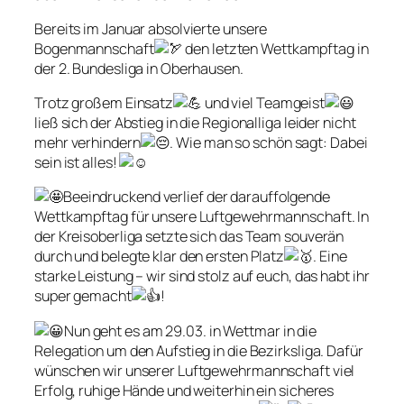
Bereits im Januar absolvierte unsere
Bogenmannschaft
den letzten Wettkampftag in
der 2. Bundesliga in Oberhausen.
Trotz großem Einsatz
und viel Teamgeist
ließ sich der Abstieg in die Regionalliga leider nicht
mehr verhindern
. Wie man so schön sagt: Dabei
sein ist alles!
Beeindruckend verlief der darauffolgende
Wettkampftag für unsere Luftgewehrmannschaft. In
der Kreisoberliga setzte sich das Team souverän
durch und belegte klar den ersten Platz
. Eine
starke Leistung – wir sind stolz auf euch, das habt ihr
super gemacht
!
Nun geht es am 29.03. in Wettmar in die
Relegation um den Aufstieg in die Bezirksliga. Dafür
wünschen wir unserer Luftgewehrmannschaft viel
Erfolg, ruhige Hände und weiterhin ein sicheres