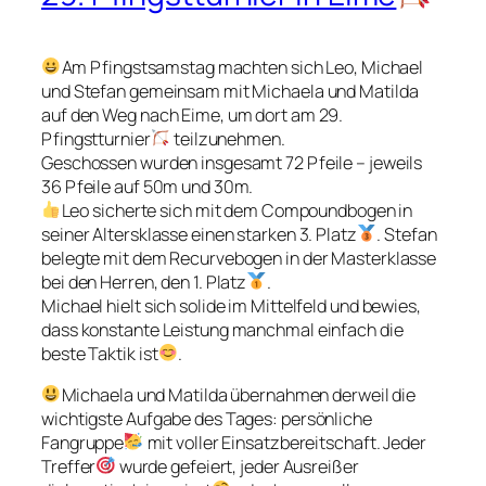
Am Pfingstsamstag machten sich Leo, Michael
und Stefan gemeinsam mit Michaela und Matilda
auf den Weg nach Eime, um dort am 29.
Pfingstturnier
teilzunehmen.
Geschossen wurden insgesamt 72 Pfeile – jeweils
36 Pfeile auf 50m und 30m.
Leo sicherte sich mit dem Compoundbogen in
seiner Altersklasse einen starken 3. Platz
. Stefan
belegte mit dem Recurvebogen in der Masterklasse
bei den Herren, den 1. Platz
.
Michael hielt sich solide im Mittelfeld und bewies,
dass konstante Leistung manchmal einfach die
beste Taktik ist
.
Michaela und Matilda übernahmen derweil die
wichtigste Aufgabe des Tages: persönliche
Fangruppe
mit voller Einsatzbereitschaft. Jeder
Treffer
wurde gefeiert, jeder Ausreißer