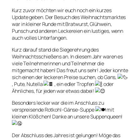
Kurz zuvor möchten wir euch noch ein kurzes
Update geben. Der Besuch des Weihnachtsmarktes
war in kleiner Runde mit Bratwurst, Glühwein,
Punsch und anderen Leckereien ein lustiges, wenn
auch volles Unterfangen.
Kurz darauf stand die Siegerehrung des
Weihnachtsschießens an. In diesem Jahr waren es
viele Teilnehmerinnen und Teilnehmer die
mitgemacht haben! Das freut uns sehr! Jeder konnte
sich einen der leckeren Preise suchen, ob Gans,
, Pute, Nutella
, ein edler Tropfen
oder
Ähnliches, für jeden war etwas dabei!
Besonders lecker war die im Anschluss zu
verspreisende Rotkohl-Gänse-Suppe
mit
kleinen Klößchen! Danke an unsere Suppenqueen!
Der Abschluss des Jahres ist gelungen! Möge das