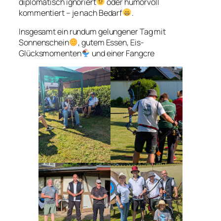
diplomatisch ignoriert
oder humorvoll
kommentiert – je nach Bedarf
.
Insgesamt ein rundum gelungener Tag mit
Sonnenschein
, gutem Essen, Eis-
Glücksmomenten
und einer Fangcre