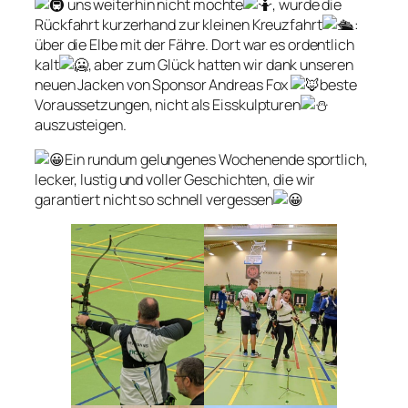
uns weiterhin nicht mochte
, wurde die
Rückfahrt kurzerhand zur kleinen Kreuzfahrt
:
über die Elbe mit der Fähre. Dort war es ordentlich
kalt
, aber zum Glück hatten wir dank unseren
neuen Jacken von Sponsor Andreas Fox
beste
Voraussetzungen, nicht als Eisskulpturen
auszusteigen.
Ein rundum gelungenes Wochenende sportlich,
lecker, lustig und voller Geschichten, die wir
garantiert nicht so schnell vergessen