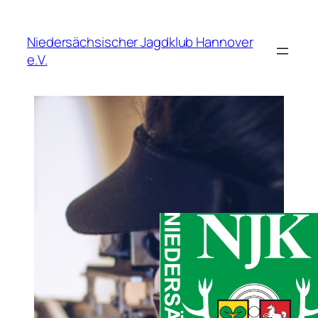
Zum
Inhalt
Niedersächsischer Jagdklub Hannover
springen
e.V.