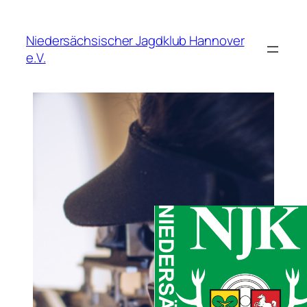
Zum
Inhalt
Niedersächsischer Jagdklub Hannover
springen
e.V.