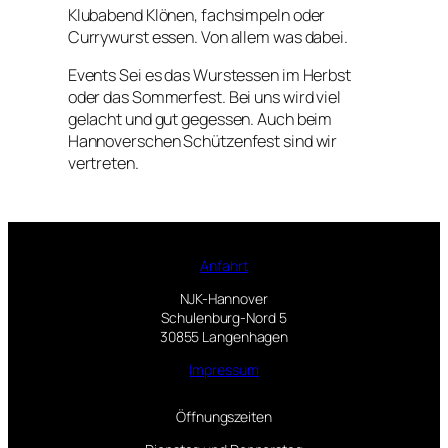
Klubabend Klönen, fachsimpeln oder
Currywurst essen. Von allem was dabei.
Events Sei es das Wurstessen im Herbst
oder das Sommerfest. Bei uns wird viel
gelacht und gut gegessen. Auch beim
Hannoverschen Schützenfest sind wir
vertreten.
Anfahrt
NJK-Hannover
Schulenburg-Nord 5
30855 Langenhagen
Impressum
Öffnungszeiten