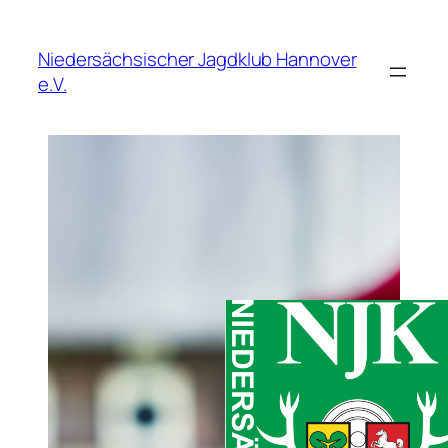
Zum
Inhalt
Niedersächsischer Jagdklub Hannover
springen
e.V.