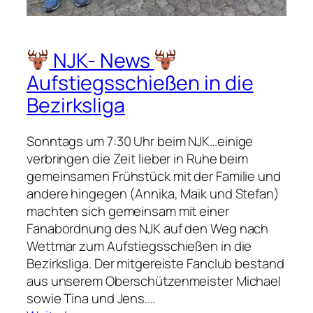
r
t
t
NJK- News
r
Aufstiegsschießen in die
a
i
Bezirksliga
n
i
Sonntags um 7:30 Uhr beim NJK…einige
n
verbringen die Zeit lieber in Ruhe beim
g
gemeinsamen Frühstück mit der Familie und
?
andere hingegen (Annika, Maik und Stefan)
machten sich gemeinsam mit einer
Fanabordnung des NJK auf den Weg nach
Wettmar zum Aufstiegsschießen in die
Bezirksliga. Der mitgereiste Fanclub bestand
aus unserem Oberschützenmeister Michael
sowie Tina und Jens.…