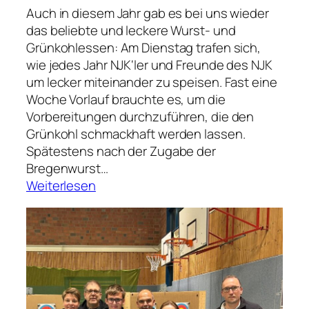
e
s
Auch in diesem Jahr gab es bei uns wieder
z
e
das beliebte und leckere Wurst- und
w
u
Grünkohlessen: Am Dienstag trafen sich,
i
n
wie jedes Jahr NJK‘ler und Freunde des NJK
s
d
um lecker miteinander zu speisen. Fast eine
c
K
Woche Vorlauf brauchte es, um die
h
u
Vorbereitungen durchzuführen, die den
e
c
Grünkohl schmackhaft werden lassen.
n
h
Spätestens nach der Zugabe der
F
e
Bregenwurst…
i
n
:
Weiterlesen
s
:
T
c
E
r
h
i
a
b
n
d
r
s
i
ö
t
t
t
a
i