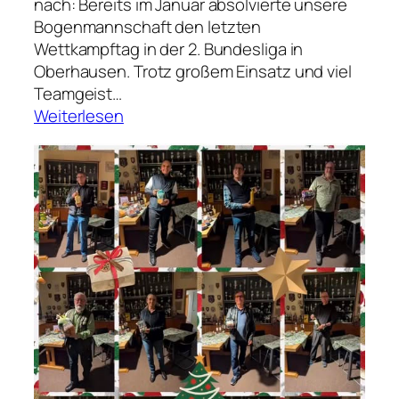
nach: Bereits im Januar absolvierte unsere
i
Bogenmannschaft den letzten
r
Wettkampftag in der 2. Bundesliga in
k
Oberhausen. Trotz großem Einsatz und viel
s
Teamgeist…
l
:
Weiterlesen
i
A
g
b
a
s
t
i
e
g
,
A
u
f
s