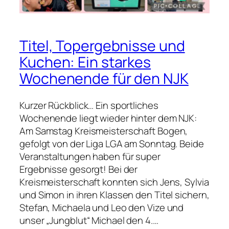
n
c
e
h
n
a
s
Titel, Topergebnisse und
f
c
t
Kuchen: Ein starkes
h
Wochenende für den NJK
e
i
n
Kurzer Rückblick… Ein sportliches
o
Wochenende liegt wieder hinter dem NJK:
n
Am Samstag Kreismeisterschaft Bogen,
T
gefolgt von der Liga LGA am Sonntag. Beide
o
Veranstaltungen haben für super
u
Ergebnisse gesorgt! Bei der
r
Kreismeisterschaft konnten sich Jens, Sylvia
:
und Simon in ihren Klassen den Titel sichern,
B
Stefan, Michaela und Leo den Vize und
u
unser „Jungblut“ Michael den 4.…