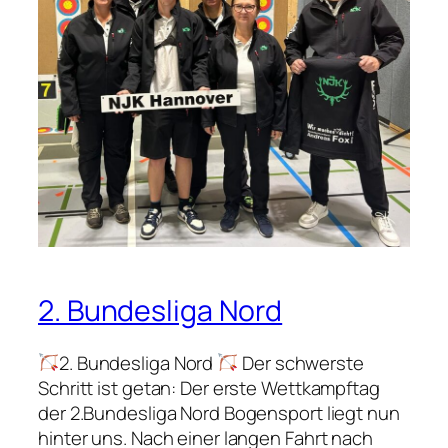
c
r
o
h
k
n
e
e
e
n
s
l
,
W
l
P
o
e
u
c
s
n
h
W
s
e
u
c
n
r
h
e
s
w
n
t
2. Bundesliga Nord
a
d
-
l
e
u
d
f
2. Bundesliga Nord
Der schwerste
n
u
ü
Schritt ist getan: Der erste Wettkampftag
d
n
r
der 2.Bundesliga Nord Bogensport liegt nun
G
d
d
hinter uns. Nach einer langen Fahrt nach
r