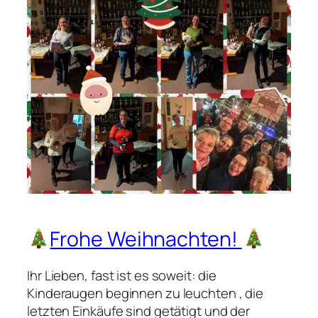
t
i
e
g
s
c
h
a
n
c
e
u
n
Frohe Weihnachten!
d
r
u
Ihr Lieben, fast ist es soweit: die
h
Kinderaugen beginnen zu leuchten , die
i
letzten Einkäufe sind getätigt und der