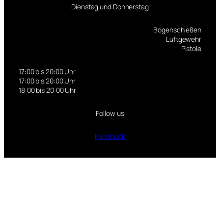
a
Dienstag und Donnerstag
N
Bogenschießen
o
Luftgewehr
r
Pistole
d
17:00 bis 20:00 Uhr
17:00 bis 20:00 Uhr
18:00 bis 20:00 Uhr
Follow us
Facebook