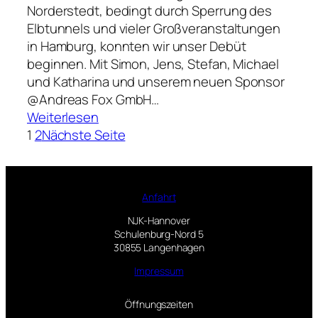
F
e
Norderstedt, bedingt durch Sperrung des
ü
ä
n
Elbtunnels und vieler Großveranstaltungen
n
h
N
in Hamburg, konnten wir unser Debüt
k
r
J
beginnen. Mit Simon, Jens, Stefan, Michael
o
f
K
und Katharina und unserem neuen Sponsor
h
a
@Andreas Fox GmbH…
l
h
:
Weiterlesen
e
r
2
1
2
Nächste Seite
s
t
.
s
B
e
u
n
Anfahrt
n
d
NJK-Hannover
Schulenburg-Nord 5
e
30855 Langenhagen
s
Impressum
l
i
Öffnungszeiten
g