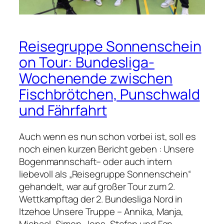
p
a
f
c
-
h
U
Reisegruppe Sonnenschein
t
p
e
on Tour: Bundesliga-
d
n
Wochenende zwischen
a
!
Fischbrötchen, Punschwald
t
e
und Fährfahrt
a
u
Auch wenn es nun schon vorbei ist, soll es
s
noch einen kurzen Bericht geben : Unsere
B
Bogenmannschaft– oder auch intern
o
liebevoll als „Reisegruppe Sonnenschein“
g
gehandelt, war auf großer Tour zum 2.
e
Wettkampftag der 2. Bundesliga Nord in
n
Itzehoe Unsere Truppe – Annika, Manja,
-
Michael, Simon, Jens, Stefan und Fan-