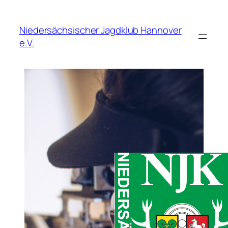
Zum
Inhalt
Niedersächsischer Jagdklub Hannover
springen
e.V.