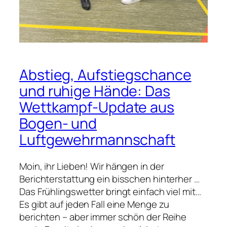
g
s
s
c
h
i
Abstieg, Aufstiegschance
e
und ruhige Hände: Das
ß
Wettkampf-Update aus
e
n
Bogen- und
i
Luftgewehrmannschaft
n
d
Moin, ihr Lieben! Wir hängen in der
i
Berichterstattung ein bisschen hinterher …
e
Das Frühlingswetter bringt einfach viel mit…
B
Es gibt auf jeden Fall eine Menge zu
e
berichten – aber immer schön der Reihe
z