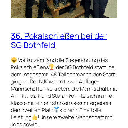
n
i
e
r
i
36. Pokalschießen bei der
n
SG Bothfeld
E
i
m
Vor kurzem fand die Siegerehrung des
e
Pokalschießens
der SG Bothfeld statt, bei
dem insgesamt 148 Teilnehmer an den Start
gingen. Der NJK war mit zwei Auflage-
Mannschaften vertreten. Die Mannschaft mit
Annika, Maik und Stefan konnte sich in ihrer
Klasse mit einem starken Gesamtergebnis
den zweiten Platz
sichern. Eine tolle
Leistung
!Unsere zweite Mannschaft mit
Jens sowie…