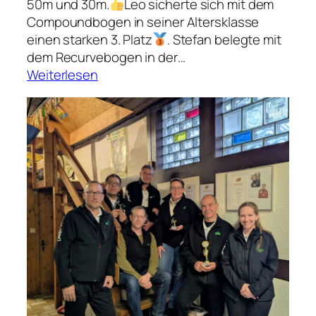
50m und 30m.
Leo sicherte sich mit dem
Compoundbogen in seiner Altersklasse
einen starken 3. Platz
. Stefan belegte mit
dem Recurvebogen in der…
:
Weiterlesen
2
9
.
P
f
i
n
g
s
t
t
u
r