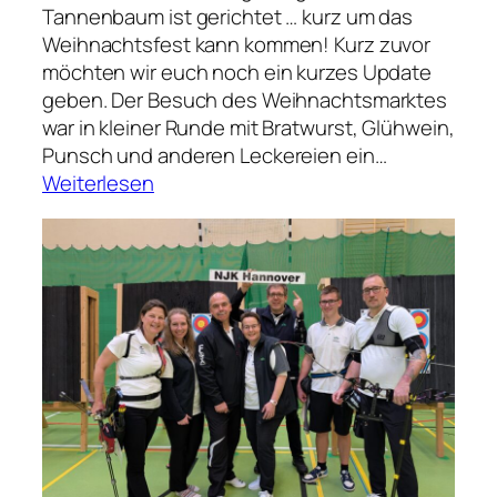
g
Tannenbaum ist gerichtet … kurz um das
e
Weihnachtsfest kann kommen! Kurz zuvor
H
möchten wir euch noch ein kurzes Update
ä
geben. Der Besuch des Weihnachtsmarktes
n
war in kleiner Runde mit Bratwurst, Glühwein,
d
Punsch und anderen Leckereien ein…
e
:
Weiterlesen
:
D
F
a
r
s
o
W
h
e
e
t
W
t
e
k
i
a
h
m
n